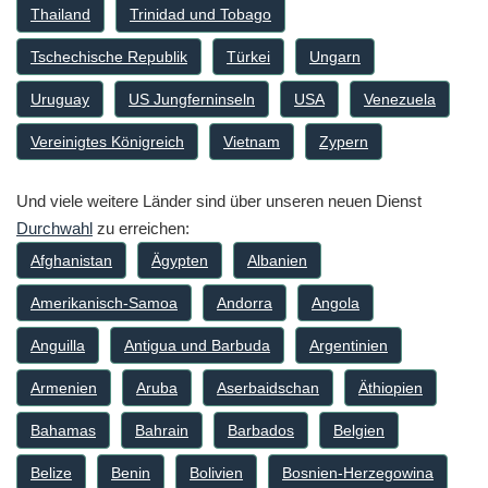
Thailand
Trinidad und Tobago
Tschechische Republik
Türkei
Ungarn
Uruguay
US Jungferninseln
USA
Venezuela
Vereinigtes Königreich
Vietnam
Zypern
Und viele weitere Länder sind über unseren neuen Dienst
Durchwahl
zu erreichen:
Afghanistan
Ägypten
Albanien
Amerikanisch-Samoa
Andorra
Angola
Anguilla
Antigua und Barbuda
Argentinien
Armenien
Aruba
Aserbaidschan
Äthiopien
Bahamas
Bahrain
Barbados
Belgien
Belize
Benin
Bolivien
Bosnien-Herzegowina