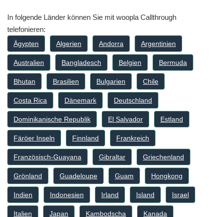
In folgende Länder können Sie mit woopla Callthrough
telefonieren:
Ägypten
Algerien
Andorra
Argentinien
Australien
Bangladesch
Belgien
Bermuda
Bhutan
Brasilien
Bulgarien
Chile
Costa Rica
Dänemark
Deutschland
Dominikanische Republik
El Salvador
Estland
Färöer Inseln
Finnland
Frankreich
Französisch-Guayana
Gibraltar
Griechenland
Grönland
Guadeloupe
Guam
Hongkong
Indien
Indonesien
Irland
Island
Israel
Italien
Japan
Kambodscha
Kanada