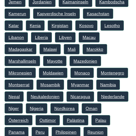
Jemen
Jordanien
Kaimaninseln
Kambodscha
Kamerun
Kapverdische Inseln
Kasachstan
Katar
Kenia
Kirgistan
Kosovo
Lesotho
Libanon
Liberia
Libyen
Macau
Madagaskar
Malawi
Mali
Marokko
Marshallinseln
Mayotte
Mazedonien
Mikronesien
Moldawien
Monaco
Montenegro
Montserrat
Mosambik
Myanmar
Namibia
Nepal
Neukaledonien
Nicaragua
Niederlande
Niger
Nigeria
Nordkorea
Oman
Österreich
Osttimor
Palästina
Palau
Panama
Peru
Philippinen
Reunion