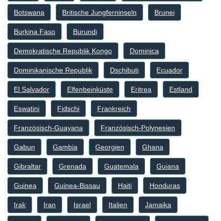
Botswana
Britische Jungferninseln
Brunei
Burkina Faso
Burundi
Demokratische Republik Kongo
Dominica
Dominikanische Republik
Dschibuti
Ecuador
El Salvador
Elfenbeinküste
Eritrea
Estland
Eswatini
Fidschi
Frankreich
Französisch-Guayana
Französisch-Polynesien
Gabun
Gambia
Georgien
Ghana
Gibraltar
Grenada
Guatemala
Guiana
Guinea
Guinea-Bissau
Haiti
Honduras
Irak
Iran
Israel
Italien
Jamaika