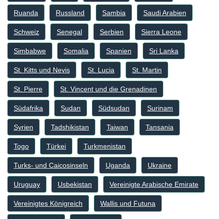
Ruanda
Russland
Sambia
Saudi Arabien
Schweiz
Senegal
Serbien
Sierra Leone
Simbabwe
Somalia
Spanien
Sri Lanka
St. Kitts und Nevis
St. Lucia
St. Martin
St. Pierre
St. Vincent und die Grenadinen
Südafrika
Sudan
Südsudan
Surinam
Syrien
Tadshikistan
Taiwan
Tansania
Togo
Türkei
Turkmenistan
Turks- und Caicosinseln
Uganda
Ukraine
Uruguay
Usbekistan
Vereinigte Arabische Emirate
Vereinigtes Königreich
Wallis und Futuna