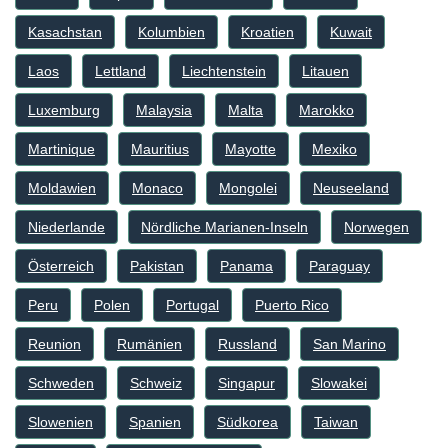
Kasachstan
Kolumbien
Kroatien
Kuwait
Laos
Lettland
Liechtenstein
Litauen
Luxemburg
Malaysia
Malta
Marokko
Martinique
Mauritius
Mayotte
Mexiko
Moldawien
Monaco
Mongolei
Neuseeland
Niederlande
Nördliche Marianen-Inseln
Norwegen
Österreich
Pakistan
Panama
Paraguay
Peru
Polen
Portugal
Puerto Rico
Reunion
Rumänien
Russland
San Marino
Schweden
Schweiz
Singapur
Slowakei
Slowenien
Spanien
Südkorea
Taiwan