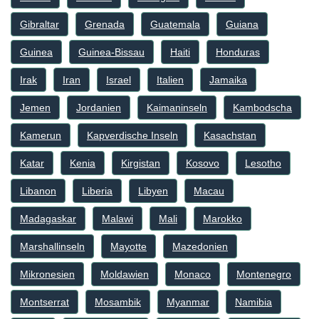
Gibraltar
Grenada
Guatemala
Guiana
Guinea
Guinea-Bissau
Haiti
Honduras
Irak
Iran
Israel
Italien
Jamaika
Jemen
Jordanien
Kaimaninseln
Kambodscha
Kamerun
Kapverdische Inseln
Kasachstan
Katar
Kenia
Kirgistan
Kosovo
Lesotho
Libanon
Liberia
Libyen
Macau
Madagaskar
Malawi
Mali
Marokko
Marshallinseln
Mayotte
Mazedonien
Mikronesien
Moldawien
Monaco
Montenegro
Montserrat
Mosambik
Myanmar
Namibia