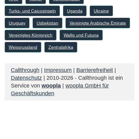
Turks- und Caicosinseln
Uganda
Ukraine
Uruguay
Usbekistan
Vereinigte Arabische Emirate
Vereinigtes Königreich
Wallis und Futuna
Weissrussland
Zentralafrika
Callthrough
|
Impressum
|
Barrierefreiheit
|
Datenschutz
| 2010-2026 - Callthrough ist ein
Service von
woopla
|
woopla GmbH für
Geschäftskunden