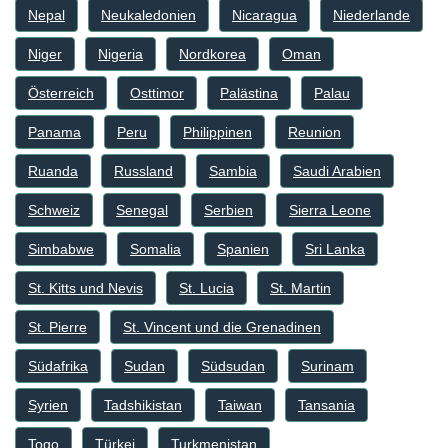
Nepal
Neukaledonien
Nicaragua
Niederlande
Niger
Nigeria
Nordkorea
Oman
Österreich
Osttimor
Palästina
Palau
Panama
Peru
Philippinen
Reunion
Ruanda
Russland
Sambia
Saudi Arabien
Schweiz
Senegal
Serbien
Sierra Leone
Simbabwe
Somalia
Spanien
Sri Lanka
St. Kitts und Nevis
St. Lucia
St. Martin
St. Pierre
St. Vincent und die Grenadinen
Südafrika
Sudan
Südsudan
Surinam
Syrien
Tadshikistan
Taiwan
Tansania
Togo
Türkei
Turkmenistan