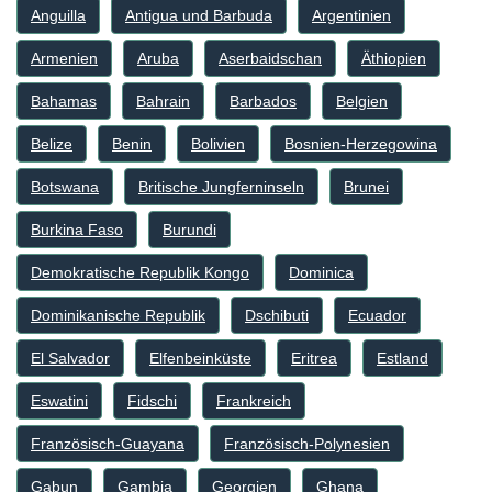
Anguilla
Antigua und Barbuda
Argentinien
Armenien
Aruba
Aserbaidschan
Äthiopien
Bahamas
Bahrain
Barbados
Belgien
Belize
Benin
Bolivien
Bosnien-Herzegowina
Botswana
Britische Jungferninseln
Brunei
Burkina Faso
Burundi
Demokratische Republik Kongo
Dominica
Dominikanische Republik
Dschibuti
Ecuador
El Salvador
Elfenbeinküste
Eritrea
Estland
Eswatini
Fidschi
Frankreich
Französisch-Guayana
Französisch-Polynesien
Gabun
Gambia
Georgien
Ghana