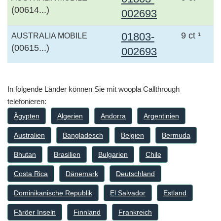
(00614...)
002693
01803-
9 ct ¹
AUSTRALIA MOBILE
(00615...)
002693
In folgende Länder können Sie mit woopla Callthrough
telefonieren:
Ägypten
Algerien
Andorra
Argentinien
Australien
Bangladesch
Belgien
Bermuda
Bhutan
Brasilien
Bulgarien
Chile
Costa Rica
Dänemark
Deutschland
Dominikanische Republik
El Salvador
Estland
Färöer Inseln
Finnland
Frankreich