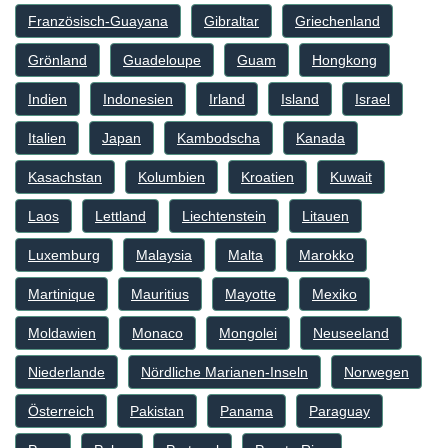
Französisch-Guayana
Gibraltar
Griechenland
Grönland
Guadeloupe
Guam
Hongkong
Indien
Indonesien
Irland
Island
Israel
Italien
Japan
Kambodscha
Kanada
Kasachstan
Kolumbien
Kroatien
Kuwait
Laos
Lettland
Liechtenstein
Litauen
Luxemburg
Malaysia
Malta
Marokko
Martinique
Mauritius
Mayotte
Mexiko
Moldawien
Monaco
Mongolei
Neuseeland
Niederlande
Nördliche Marianen-Inseln
Norwegen
Österreich
Pakistan
Panama
Paraguay