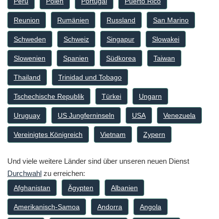
Peru
Polen
Portugal
Puerto Rico
Reunion
Rumänien
Russland
San Marino
Schweden
Schweiz
Singapur
Slowakei
Slowenien
Spanien
Südkorea
Taiwan
Thailand
Trinidad und Tobago
Tschechische Republik
Türkei
Ungarn
Uruguay
US Jungferninseln
USA
Venezuela
Vereinigtes Königreich
Vietnam
Zypern
Und viele weitere Länder sind über unseren neuen Dienst
Durchwahl
zu erreichen:
Afghanistan
Ägypten
Albanien
Amerikanisch-Samoa
Andorra
Angola