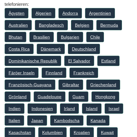
telefonieren:
Ägypten
Algerien
Andorra
Argentinien
Australien
Bangladesch
Belgien
Bermuda
Bhutan
Brasilien
Bulgarien
Chile
Costa Rica
Dänemark
Deutschland
Dominikanische Republik
El Salvador
Estland
Färöer Inseln
Finnland
Frankreich
Französisch-Guayana
Gibraltar
Griechenland
Grönland
Guadeloupe
Guam
Hongkong
Indien
Indonesien
Irland
Island
Israel
Italien
Japan
Kambodscha
Kanada
Kasachstan
Kolumbien
Kroatien
Kuwait