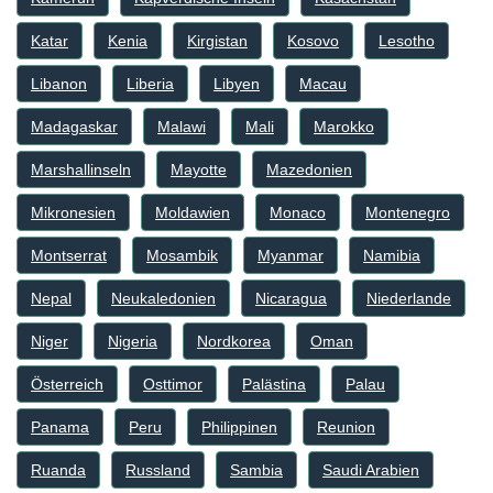
Katar
Kenia
Kirgistan
Kosovo
Lesotho
Libanon
Liberia
Libyen
Macau
Madagaskar
Malawi
Mali
Marokko
Marshallinseln
Mayotte
Mazedonien
Mikronesien
Moldawien
Monaco
Montenegro
Montserrat
Mosambik
Myanmar
Namibia
Nepal
Neukaledonien
Nicaragua
Niederlande
Niger
Nigeria
Nordkorea
Oman
Österreich
Osttimor
Palästina
Palau
Panama
Peru
Philippinen
Reunion
Ruanda
Russland
Sambia
Saudi Arabien