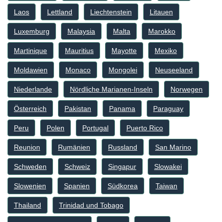
Laos
Lettland
Liechtenstein
Litauen
Luxemburg
Malaysia
Malta
Marokko
Martinique
Mauritius
Mayotte
Mexiko
Moldawien
Monaco
Mongolei
Neuseeland
Niederlande
Nördliche Marianen-Inseln
Norwegen
Österreich
Pakistan
Panama
Paraguay
Peru
Polen
Portugal
Puerto Rico
Reunion
Rumänien
Russland
San Marino
Schweden
Schweiz
Singapur
Slowakei
Slowenien
Spanien
Südkorea
Taiwan
Thailand
Trinidad und Tobago