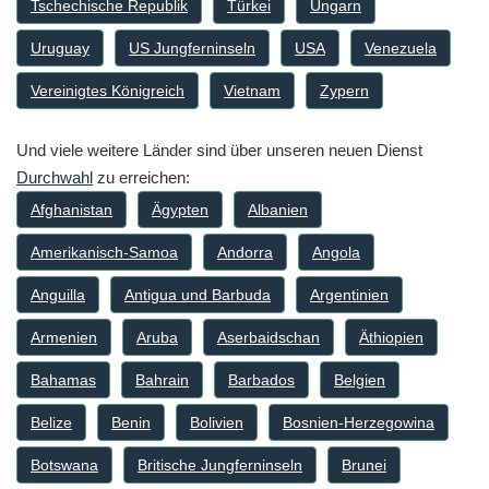
Tschechische Republik
Türkei
Ungarn
Uruguay
US Jungferninseln
USA
Venezuela
Vereinigtes Königreich
Vietnam
Zypern
Und viele weitere Länder sind über unseren neuen Dienst
Durchwahl
zu erreichen:
Afghanistan
Ägypten
Albanien
Amerikanisch-Samoa
Andorra
Angola
Anguilla
Antigua und Barbuda
Argentinien
Armenien
Aruba
Aserbaidschan
Äthiopien
Bahamas
Bahrain
Barbados
Belgien
Belize
Benin
Bolivien
Bosnien-Herzegowina
Botswana
Britische Jungferninseln
Brunei