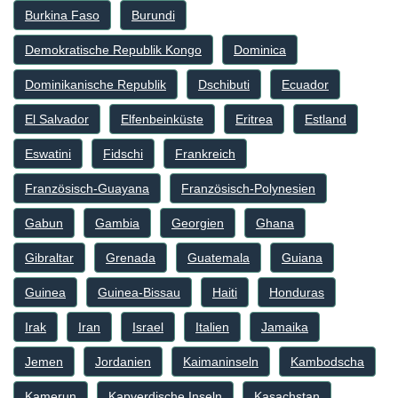
Burkina Faso
Burundi
Demokratische Republik Kongo
Dominica
Dominikanische Republik
Dschibuti
Ecuador
El Salvador
Elfenbeinküste
Eritrea
Estland
Eswatini
Fidschi
Frankreich
Französisch-Guayana
Französisch-Polynesien
Gabun
Gambia
Georgien
Ghana
Gibraltar
Grenada
Guatemala
Guiana
Guinea
Guinea-Bissau
Haiti
Honduras
Irak
Iran
Israel
Italien
Jamaika
Jemen
Jordanien
Kaimaninseln
Kambodscha
Kamerun
Kapverdische Inseln
Kasachstan