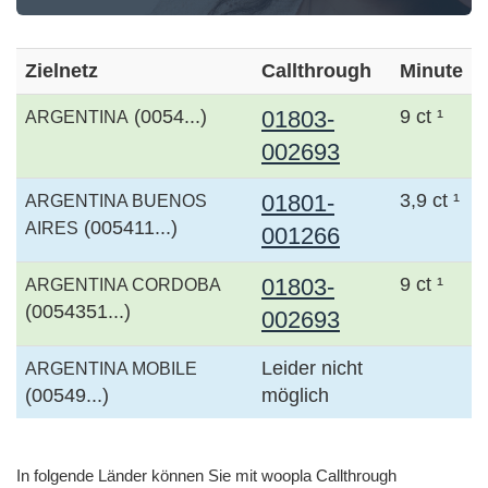
Zielnetz
Callthrough
Minute
(0054...)
01803-
9 ct ¹
ARGENTINA
002693
01801-
3,9 ct ¹
ARGENTINA BUENOS
(005411...)
AIRES
001266
01803-
9 ct ¹
ARGENTINA CORDOBA
(0054351...)
002693
Leider nicht
ARGENTINA MOBILE
(00549...)
möglich
In folgende Länder können Sie mit woopla Callthrough