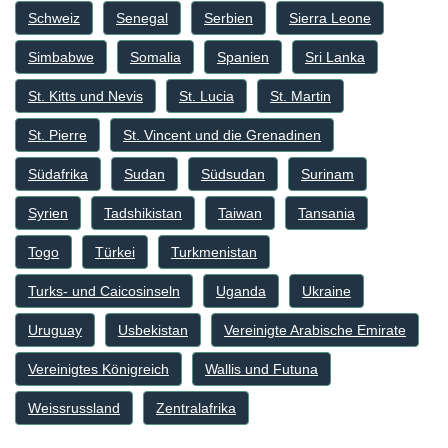
Schweiz
Senegal
Serbien
Sierra Leone
Simbabwe
Somalia
Spanien
Sri Lanka
St. Kitts und Nevis
St. Lucia
St. Martin
St. Pierre
St. Vincent und die Grenadinen
Südafrika
Sudan
Südsudan
Surinam
Syrien
Tadshikistan
Taiwan
Tansania
Togo
Türkei
Turkmenistan
Turks- und Caicosinseln
Uganda
Ukraine
Uruguay
Usbekistan
Vereinigte Arabische Emirate
Vereinigtes Königreich
Wallis und Futuna
Weissrussland
Zentralafrika