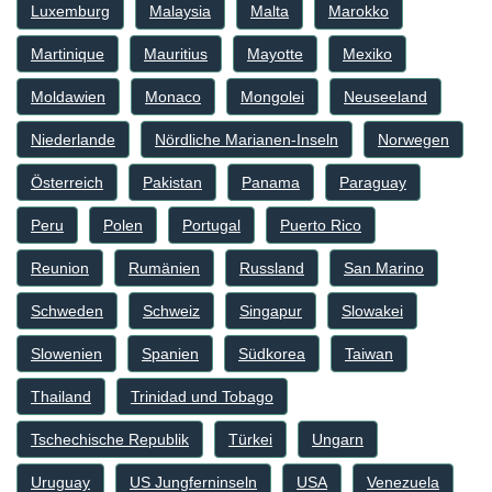
Luxemburg
Malaysia
Malta
Marokko
Martinique
Mauritius
Mayotte
Mexiko
Moldawien
Monaco
Mongolei
Neuseeland
Niederlande
Nördliche Marianen-Inseln
Norwegen
Österreich
Pakistan
Panama
Paraguay
Peru
Polen
Portugal
Puerto Rico
Reunion
Rumänien
Russland
San Marino
Schweden
Schweiz
Singapur
Slowakei
Slowenien
Spanien
Südkorea
Taiwan
Thailand
Trinidad und Tobago
Tschechische Republik
Türkei
Ungarn
Uruguay
US Jungferninseln
USA
Venezuela