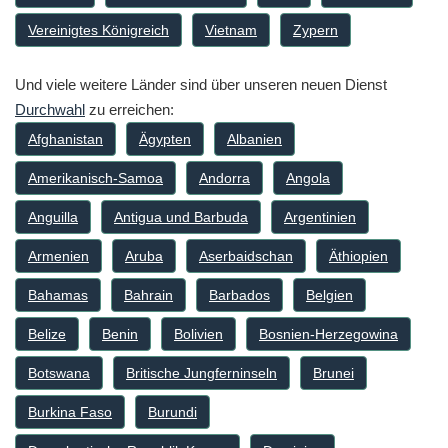
Vereinigtes Königreich
Vietnam
Zypern
Und viele weitere Länder sind über unseren neuen Dienst
Durchwahl
zu erreichen:
Afghanistan
Ägypten
Albanien
Amerikanisch-Samoa
Andorra
Angola
Anguilla
Antigua und Barbuda
Argentinien
Armenien
Aruba
Aserbaidschan
Äthiopien
Bahamas
Bahrain
Barbados
Belgien
Belize
Benin
Bolivien
Bosnien-Herzegowina
Botswana
Britische Jungferninseln
Brunei
Burkina Faso
Burundi