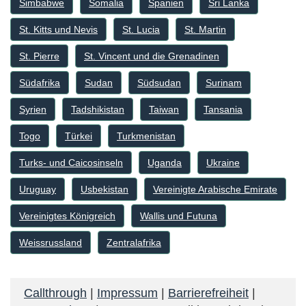
Simbabwe
Somalia
Spanien
Sri Lanka
St. Kitts und Nevis
St. Lucia
St. Martin
St. Pierre
St. Vincent und die Grenadinen
Südafrika
Sudan
Südsudan
Surinam
Syrien
Tadshikistan
Taiwan
Tansania
Togo
Türkei
Turkmenistan
Turks- und Caicosinseln
Uganda
Ukraine
Uruguay
Usbekistan
Vereinigte Arabische Emirate
Vereinigtes Königreich
Wallis und Futuna
Weissrussland
Zentralafrika
Callthrough
|
Impressum
|
Barrierefreiheit
|