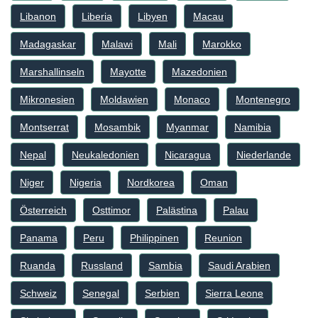
Libanon
Liberia
Libyen
Macau
Madagaskar
Malawi
Mali
Marokko
Marshallinseln
Mayotte
Mazedonien
Mikronesien
Moldawien
Monaco
Montenegro
Montserrat
Mosambik
Myanmar
Namibia
Nepal
Neukaledonien
Nicaragua
Niederlande
Niger
Nigeria
Nordkorea
Oman
Österreich
Osttimor
Palästina
Palau
Panama
Peru
Philippinen
Reunion
Ruanda
Russland
Sambia
Saudi Arabien
Schweiz
Senegal
Serbien
Sierra Leone