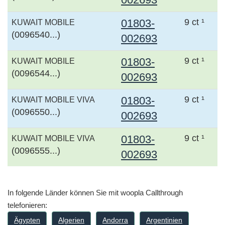
01803-
9 ct ¹
KUWAIT MOBILE
(0096540...)
002693
01803-
9 ct ¹
KUWAIT MOBILE
(0096544...)
002693
01803-
9 ct ¹
KUWAIT MOBILE VIVA
(0096550...)
002693
01803-
9 ct ¹
KUWAIT MOBILE VIVA
(0096555...)
002693
In folgende Länder können Sie mit woopla Callthrough
telefonieren:
Ägypten
Algerien
Andorra
Argentinien