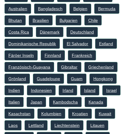
Australien
Bangladesch
Belgien
Bermuda
Bhutan
Brasilien
Bulgarien
Chile
Costa Rica
Dänemark
Deutschland
Dominikanische Republik
El Salvador
Estland
Färöer Inseln
Finnland
Frankreich
Französisch-Guayana
Gibraltar
Griechenland
Grönland
Guadeloupe
Guam
Hongkong
Indien
Indonesien
Irland
Island
Israel
Italien
Japan
Kambodscha
Kanada
Kasachstan
Kolumbien
Kroatien
Kuwait
Laos
Lettland
Liechtenstein
Litauen