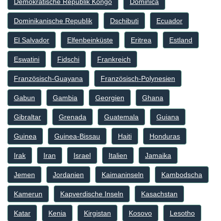
Demokratische Republik Kongo
Dominica
Dominikanische Republik
Dschibuti
Ecuador
El Salvador
Elfenbeinküste
Eritrea
Estland
Eswatini
Fidschi
Frankreich
Französisch-Guayana
Französisch-Polynesien
Gabun
Gambia
Georgien
Ghana
Gibraltar
Grenada
Guatemala
Guiana
Guinea
Guinea-Bissau
Haiti
Honduras
Irak
Iran
Israel
Italien
Jamaika
Jemen
Jordanien
Kaimaninseln
Kambodscha
Kamerun
Kapverdische Inseln
Kasachstan
Katar
Kenia
Kirgistan
Kosovo
Lesotho