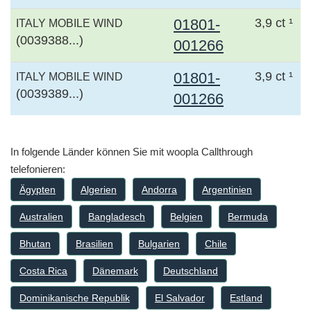
01801-
3,9 ct ¹
ITALY MOBILE WIND
(0039388...)
001266
01801-
3,9 ct ¹
ITALY MOBILE WIND
(0039389...)
001266
In folgende Länder können Sie mit woopla Callthrough
telefonieren:
Ägypten
Algerien
Andorra
Argentinien
Australien
Bangladesch
Belgien
Bermuda
Bhutan
Brasilien
Bulgarien
Chile
Costa Rica
Dänemark
Deutschland
Dominikanische Republik
El Salvador
Estland