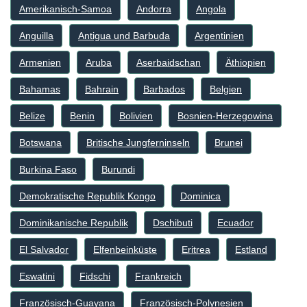
Amerikanisch-Samoa
Andorra
Angola
Anguilla
Antigua und Barbuda
Argentinien
Armenien
Aruba
Aserbaidschan
Äthiopien
Bahamas
Bahrain
Barbados
Belgien
Belize
Benin
Bolivien
Bosnien-Herzegowina
Botswana
Britische Jungferninseln
Brunei
Burkina Faso
Burundi
Demokratische Republik Kongo
Dominica
Dominikanische Republik
Dschibuti
Ecuador
El Salvador
Elfenbeinküste
Eritrea
Estland
Eswatini
Fidschi
Frankreich
Französisch-Guayana
Französisch-Polynesien