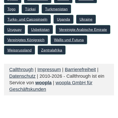
Togo
Türkei
Turkmenistan
Turks- und Caicosinseln
Uganda
Ukraine
Uruguay
Usbekistan
Vereinigte Arabische Emirate
Vereinigtes Königreich
Wallis und Futuna
Weissrussland
Zentralafrika
Callthrough
|
Impressum
|
Barrierefreiheit
|
Datenschutz
| 2010-2026 - Callthrough ist ein
Service von
woopla
|
woopla GmbH für
Geschäftskunden