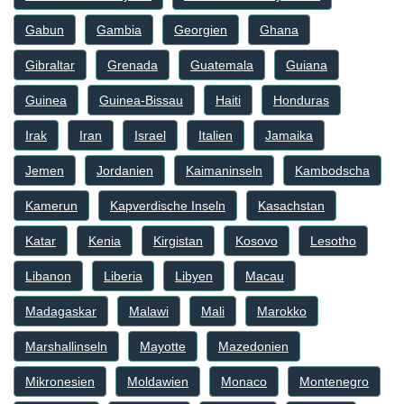
Gabun
Gambia
Georgien
Ghana
Gibraltar
Grenada
Guatemala
Guiana
Guinea
Guinea-Bissau
Haiti
Honduras
Irak
Iran
Israel
Italien
Jamaika
Jemen
Jordanien
Kaimaninseln
Kambodscha
Kamerun
Kapverdische Inseln
Kasachstan
Katar
Kenia
Kirgistan
Kosovo
Lesotho
Libanon
Liberia
Libyen
Macau
Madagaskar
Malawi
Mali
Marokko
Marshallinseln
Mayotte
Mazedonien
Mikronesien
Moldawien
Monaco
Montenegro