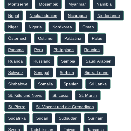
Montserrat
Mosambik
Myanmar
Namibia
Nepal
Neukaledonien
Nicaragua
Niederlande
Niger
Nigeria
Nordkorea
Oman
Österreich
Osttimor
Palästina
Palau
Panama
Peru
Philippinen
Reunion
Ruanda
Russland
Sambia
Saudi Arabien
Schweiz
Senegal
Serbien
Sierra Leone
Simbabwe
Somalia
Spanien
Sri Lanka
St. Kitts und Nevis
St. Lucia
St. Martin
St. Pierre
St. Vincent und die Grenadinen
Südafrika
Sudan
Südsudan
Surinam
Syrien
Tadshikistan
Taiwan
Tansania