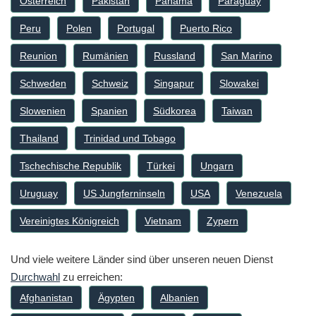
Österreich
Pakistan
Panama
Paraguay
Peru
Polen
Portugal
Puerto Rico
Reunion
Rumänien
Russland
San Marino
Schweden
Schweiz
Singapur
Slowakei
Slowenien
Spanien
Südkorea
Taiwan
Thailand
Trinidad und Tobago
Tschechische Republik
Türkei
Ungarn
Uruguay
US Jungferninseln
USA
Venezuela
Vereinigtes Königreich
Vietnam
Zypern
Und viele weitere Länder sind über unseren neuen Dienst
Durchwahl
zu erreichen:
Afghanistan
Ägypten
Albanien