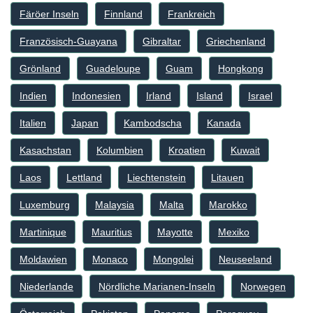
Färöer Inseln
Finnland
Frankreich
Französisch-Guayana
Gibraltar
Griechenland
Grönland
Guadeloupe
Guam
Hongkong
Indien
Indonesien
Irland
Island
Israel
Italien
Japan
Kambodscha
Kanada
Kasachstan
Kolumbien
Kroatien
Kuwait
Laos
Lettland
Liechtenstein
Litauen
Luxemburg
Malaysia
Malta
Marokko
Martinique
Mauritius
Mayotte
Mexiko
Moldawien
Monaco
Mongolei
Neuseeland
Niederlande
Nördliche Marianen-Inseln
Norwegen