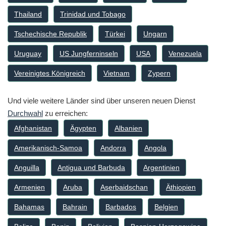
Thailand
Trinidad und Tobago
Tschechische Republik
Türkei
Ungarn
Uruguay
US Jungferninseln
USA
Venezuela
Vereinigtes Königreich
Vietnam
Zypern
Und viele weitere Länder sind über unseren neuen Dienst
Durchwahl
zu erreichen:
Afghanistan
Ägypten
Albanien
Amerikanisch-Samoa
Andorra
Angola
Anguilla
Antigua und Barbuda
Argentinien
Armenien
Aruba
Aserbaidschan
Äthiopien
Bahamas
Bahrain
Barbados
Belgien