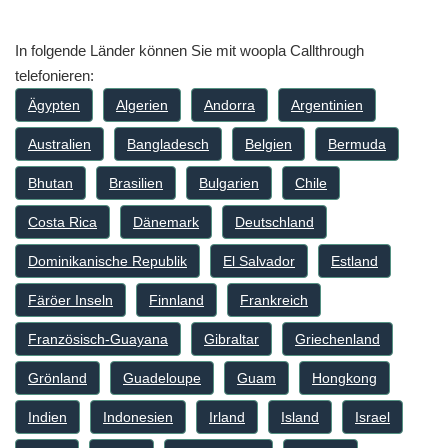
In folgende Länder können Sie mit woopla Callthrough
telefonieren:
Ägypten
Algerien
Andorra
Argentinien
Australien
Bangladesch
Belgien
Bermuda
Bhutan
Brasilien
Bulgarien
Chile
Costa Rica
Dänemark
Deutschland
Dominikanische Republik
El Salvador
Estland
Färöer Inseln
Finnland
Frankreich
Französisch-Guayana
Gibraltar
Griechenland
Grönland
Guadeloupe
Guam
Hongkong
Indien
Indonesien
Irland
Island
Israel