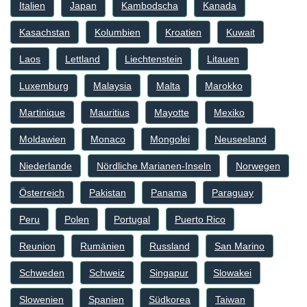
Italien
Japan
Kambodscha
Kanada
Kasachstan
Kolumbien
Kroatien
Kuwait
Laos
Lettland
Liechtenstein
Litauen
Luxemburg
Malaysia
Malta
Marokko
Martinique
Mauritius
Mayotte
Mexiko
Moldawien
Monaco
Mongolei
Neuseeland
Niederlande
Nördliche Marianen-Inseln
Norwegen
Österreich
Pakistan
Panama
Paraguay
Peru
Polen
Portugal
Puerto Rico
Reunion
Rumänien
Russland
San Marino
Schweden
Schweiz
Singapur
Slowakei
Slowenien
Spanien
Südkorea
Taiwan