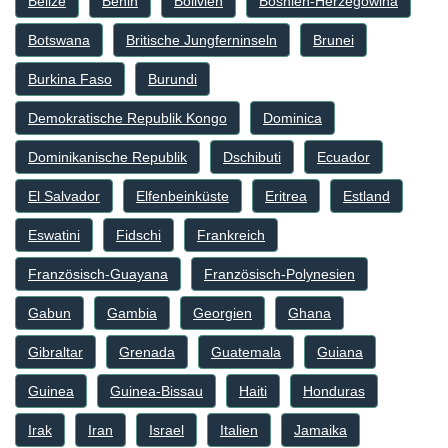
Belize
Benin
Bolivien
Bosnien-Herzegowina
Botswana
Britische Jungferninseln
Brunei
Burkina Faso
Burundi
Demokratische Republik Kongo
Dominica
Dominikanische Republik
Dschibuti
Ecuador
El Salvador
Elfenbeinküste
Eritrea
Estland
Eswatini
Fidschi
Frankreich
Französisch-Guayana
Französisch-Polynesien
Gabun
Gambia
Georgien
Ghana
Gibraltar
Grenada
Guatemala
Guiana
Guinea
Guinea-Bissau
Haiti
Honduras
Irak
Iran
Israel
Italien
Jamaika