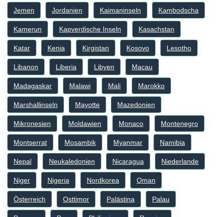
Jemen
Jordanien
Kaimaninseln
Kambodscha
Kamerun
Kapverdische Inseln
Kasachstan
Katar
Kenia
Kirgistan
Kosovo
Lesotho
Libanon
Liberia
Libyen
Macau
Madagaskar
Malawi
Mali
Marokko
Marshallinseln
Mayotte
Mazedonien
Mikronesien
Moldawien
Monaco
Montenegro
Montserrat
Mosambik
Myanmar
Namibia
Nepal
Neukaledonien
Nicaragua
Niederlande
Niger
Nigeria
Nordkorea
Oman
Österreich
Osttimor
Palästina
Palau