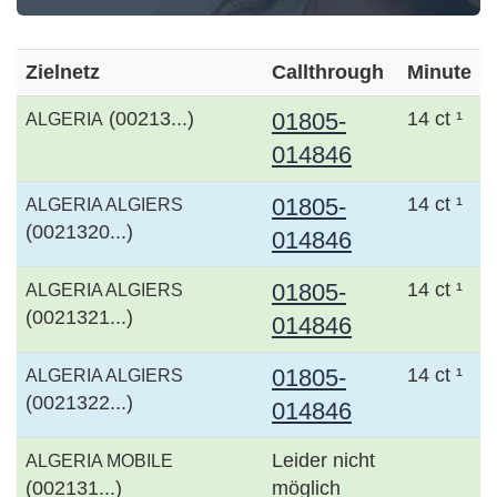
Zielnetz
Callthrough
Minute
(00213...)
01805-
14 ct ¹
ALGERIA
014846
01805-
14 ct ¹
ALGERIA ALGIERS
(0021320...)
014846
01805-
14 ct ¹
ALGERIA ALGIERS
(0021321...)
014846
01805-
14 ct ¹
ALGERIA ALGIERS
(0021322...)
014846
Leider nicht
ALGERIA MOBILE
(002131...)
möglich