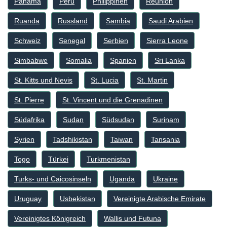
Panama
Peru
Philippinen
Reunion
Ruanda
Russland
Sambia
Saudi Arabien
Schweiz
Senegal
Serbien
Sierra Leone
Simbabwe
Somalia
Spanien
Sri Lanka
St. Kitts und Nevis
St. Lucia
St. Martin
St. Pierre
St. Vincent und die Grenadinen
Südafrika
Sudan
Südsudan
Surinam
Syrien
Tadshikistan
Taiwan
Tansania
Togo
Türkei
Turkmenistan
Turks- und Caicosinseln
Uganda
Ukraine
Uruguay
Usbekistan
Vereinigte Arabische Emirate
Vereinigtes Königreich
Wallis und Futuna