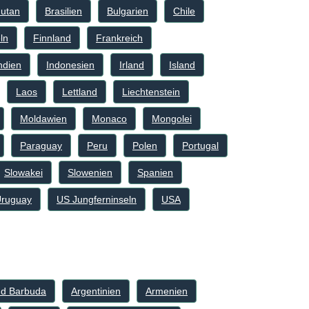
utan
Brasilien
Bulgarien
Chile
ln
Finnland
Frankreich
ndien
Indonesien
Irland
Island
Laos
Lettland
Liechtenstein
Moldawien
Monaco
Mongolei
Paraguay
Peru
Polen
Portugal
Slowakei
Slowenien
Spanien
ruguay
US Jungferninseln
USA
nd Barbuda
Argentinien
Armenien