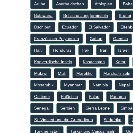
Aruba
Aserbaidschan
Äthiopien
Bah
Botswana
Britische Jungferninseln
Brunei
Dschibuti
Ecuador
El Salvador
Elfenb
Französisch-Polynesien
Gabun
Gambia
Haiti
Honduras
Irak
Iran
Israel
Kapverdische Inseln
Kasachstan
Katar
Malawi
Mali
Marokko
Marshallinseln
Mosambik
Myanmar
Namibia
Nepal
Osttimor
Palästina
Palau
Panama
Senegal
Serbien
Sierra Leone
Simba
St. Vincent und die Grenadinen
Südafrika
Turkmenistan
Turks- und Caicosinseln
Ug