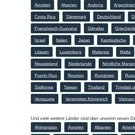
Ägypten
Algerien
Andorra
Argentinie
Costa Rica
Dänemark
Deutschland
D
Französisch-Guayana
Gibraltar
Griechenl
Israel
Italien
Japan
Kambodscha
Litauen
Luxemburg
Malaysia
Malta
Neuseeland
Niederlande
Nördliche Marian
Puerto Rico
Reunion
Rumänien
Russ
Südkorea
Taiwan
Thailand
Trinidad 
Venezuela
Vereinigtes Königreich
Vietnam
Und viele weitere Länder sind über unseren neuen D
Afghanistan
Ägypten
Albanien
Ameri