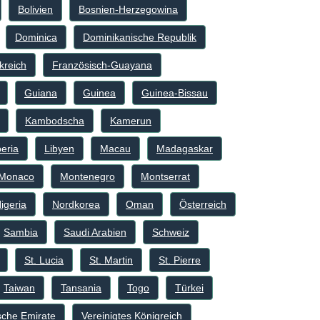
Bolivien
Bosnien-Herzegowina
Dominica
Dominikanische Republik
kreich
Französisch-Guayana
Guiana
Guinea
Guinea-Bissau
Kambodscha
Kamerun
beria
Libyen
Macau
Madagaskar
Monaco
Montenegro
Montserrat
igeria
Nordkorea
Oman
Österreich
Sambia
Saudi Arabien
Schweiz
St. Lucia
St. Martin
St. Pierre
Taiwan
Tansania
Togo
Türkei
sche Emirate
Vereinigtes Königreich