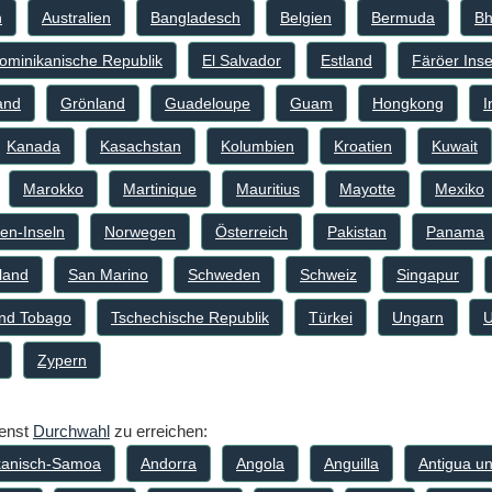
n
Australien
Bangladesch
Belgien
Bermuda
Bh
ominikanische Republik
El Salvador
Estland
Färöer Inse
and
Grönland
Guadeloupe
Guam
Hongkong
I
Kanada
Kasachstan
Kolumbien
Kroatien
Kuwait
Marokko
Martinique
Mauritius
Mayotte
Mexiko
en-Inseln
Norwegen
Österreich
Pakistan
Panama
land
San Marino
Schweden
Schweiz
Singapur
und Tobago
Tschechische Republik
Türkei
Ungarn
U
Zypern
ienst
Durchwahl
zu erreichen:
kanisch-Samoa
Andorra
Angola
Anguilla
Antigua u