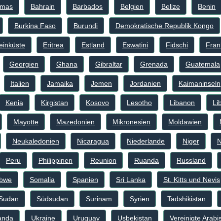
amas
Bahrain
Barbados
Belgien
Belize
Benin
Burkina Faso
Burundi
Demokratische Republik Kongo
einküste
Eritrea
Estland
Eswatini
Fidschi
Fran
Georgien
Ghana
Gibraltar
Grenada
Guatemala
Italien
Jamaika
Jemen
Jordanien
Kaimaninseln
Kenia
Kirgistan
Kosovo
Lesotho
Libanon
Li
Mayotte
Mazedonien
Mikronesien
Moldawien
Neukaledonien
Nicaragua
Niederlande
Niger
N
Peru
Philippinen
Reunion
Ruanda
Russland
bwe
Somalia
Spanien
Sri Lanka
St. Kitts und Nevis
Sudan
Südsudan
Surinam
Syrien
Tadshikistan
anda
Ukraine
Uruguay
Usbekistan
Vereinigte Arabi