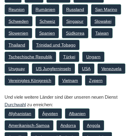
Reunion
Rumänien
Russland
San Marino
Schweden
Schweiz
Singapur
Slowakei
Slowenien
Spanien
Südkorea
Taiwan
Thailand
Trinidad und Tobago
Tschechische Republik
Türkei
Ungarn
Uruguay
US Jungferninseln
USA
Venezuela
Vereinigtes Königreich
Vietnam
Zypern
Und viele weitere Länder sind über unseren neuen Dienst
Durchwahl
zu erreichen:
Afghanistan
Ägypten
Albanien
Amerikanisch-Samoa
Andorra
Angola