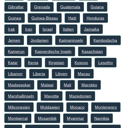
Gibraltar
Grenada
Guatemala
Guiana
Guinea
Guinea-Bissau
Haiti
Honduras
Irak
Iran
Israel
Italien
Jamaika
Jemen
Jordanien
Kaimaninseln
Kambodscha
Kamerun
Kapverdische Inseln
Kasachstan
Katar
Kenia
Kirgistan
Kosovo
Lesotho
Libanon
Liberia
Libyen
Macau
Madagaskar
Malawi
Mali
Marokko
Marshallinseln
Mayotte
Mazedonien
Mikronesien
Moldawien
Monaco
Montenegro
Montserrat
Mosambik
Myanmar
Namibia