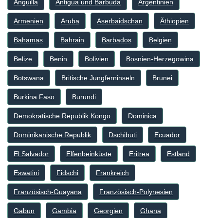
Anguilla
Antigua und Barbuda
Argentinien
Armenien
Aruba
Aserbaidschan
Äthiopien
Bahamas
Bahrain
Barbados
Belgien
Belize
Benin
Bolivien
Bosnien-Herzegowina
Botswana
Britische Jungferninseln
Brunei
Burkina Faso
Burundi
Demokratische Republik Kongo
Dominica
Dominikanische Republik
Dschibuti
Ecuador
El Salvador
Elfenbeinküste
Eritrea
Estland
Eswatini
Fidschi
Frankreich
Französisch-Guayana
Französisch-Polynesien
Gabun
Gambia
Georgien
Ghana