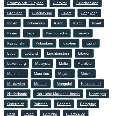
Französisch-Guayana
Gibraltar
Griechenland
Grönland
Guadeloupe
Guam
Hongkong
Indien
Indonesien
Irland
Island
Israel
Italien
Japan
Kambodscha
Kanada
Kasachstan
Kolumbien
Kroatien
Kuwait
Laos
Lettland
Liechtenstein
Litauen
Luxemburg
Malaysia
Malta
Marokko
Martinique
Mauritius
Mayotte
Mexiko
Moldawien
Monaco
Mongolei
Neuseeland
Niederlande
Nördliche Marianen-Inseln
Norwegen
Österreich
Pakistan
Panama
Paraguay
Peru
Polen
Portugal
Puerto Rico