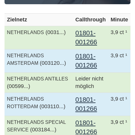
Zielnetz
Callthrough
Minute
(0031...)
01801-
3,9 ct ¹
NETHERLANDS
001266
01801-
3,9 ct ¹
NETHERLANDS
(003120...)
AMSTERDAM
001266
Leider nicht
NETHERLANDS ANTILLES
(00599...)
möglich
01801-
3,9 ct ¹
NETHERLANDS
(003110...)
ROTTERDAM
001266
01801-
3,9 ct ¹
NETHERLANDS SPECIAL
(003184...)
SERVICE
001266