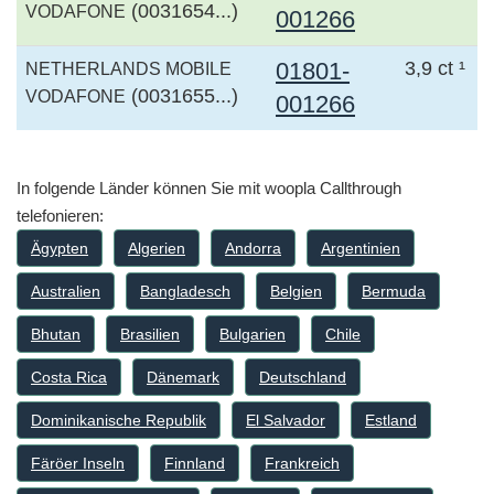
(0031654...)
VODAFONE
001266
01801-
3,9 ct ¹
NETHERLANDS MOBILE
(0031655...)
VODAFONE
001266
In folgende Länder können Sie mit woopla Callthrough
telefonieren:
Ägypten
Algerien
Andorra
Argentinien
Australien
Bangladesch
Belgien
Bermuda
Bhutan
Brasilien
Bulgarien
Chile
Costa Rica
Dänemark
Deutschland
Dominikanische Republik
El Salvador
Estland
Färöer Inseln
Finnland
Frankreich