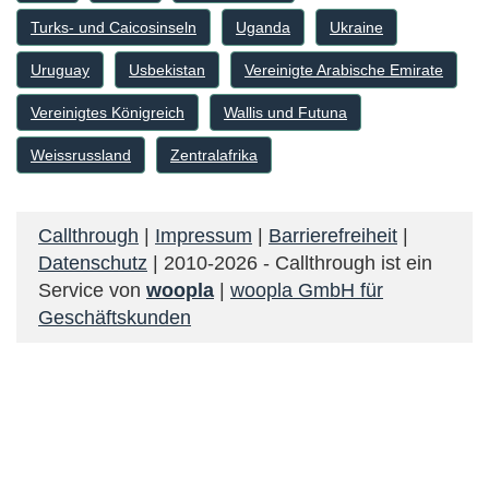
Turks- und Caicosinseln
Uganda
Ukraine
Uruguay
Usbekistan
Vereinigte Arabische Emirate
Vereinigtes Königreich
Wallis und Futuna
Weissrussland
Zentralafrika
Callthrough
|
Impressum
|
Barrierefreiheit
|
Datenschutz
| 2010-2026 - Callthrough ist ein
Service von
woopla
|
woopla GmbH für
Geschäftskunden