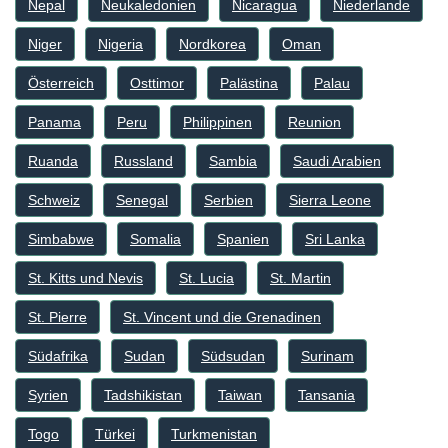
Nepal
Neukaledonien
Nicaragua
Niederlande
Niger
Nigeria
Nordkorea
Oman
Österreich
Osttimor
Palästina
Palau
Panama
Peru
Philippinen
Reunion
Ruanda
Russland
Sambia
Saudi Arabien
Schweiz
Senegal
Serbien
Sierra Leone
Simbabwe
Somalia
Spanien
Sri Lanka
St. Kitts und Nevis
St. Lucia
St. Martin
St. Pierre
St. Vincent und die Grenadinen
Südafrika
Sudan
Südsudan
Surinam
Syrien
Tadshikistan
Taiwan
Tansania
Togo
Türkei
Turkmenistan