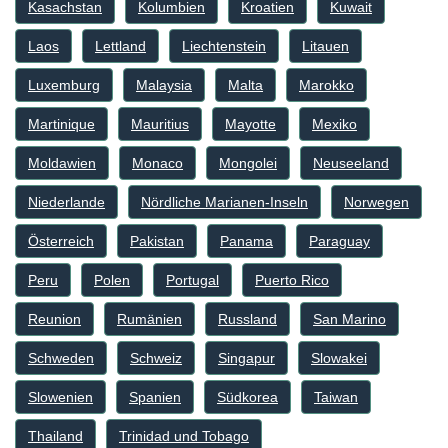
Kasachstan
Kolumbien
Kroatien
Kuwait
Laos
Lettland
Liechtenstein
Litauen
Luxemburg
Malaysia
Malta
Marokko
Martinique
Mauritius
Mayotte
Mexiko
Moldawien
Monaco
Mongolei
Neuseeland
Niederlande
Nördliche Marianen-Inseln
Norwegen
Österreich
Pakistan
Panama
Paraguay
Peru
Polen
Portugal
Puerto Rico
Reunion
Rumänien
Russland
San Marino
Schweden
Schweiz
Singapur
Slowakei
Slowenien
Spanien
Südkorea
Taiwan
Thailand
Trinidad und Tobago