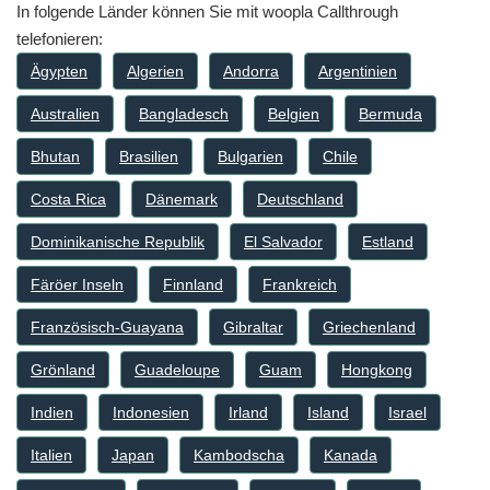
In folgende Länder können Sie mit woopla Callthrough
telefonieren:
Ägypten
Algerien
Andorra
Argentinien
Australien
Bangladesch
Belgien
Bermuda
Bhutan
Brasilien
Bulgarien
Chile
Costa Rica
Dänemark
Deutschland
Dominikanische Republik
El Salvador
Estland
Färöer Inseln
Finnland
Frankreich
Französisch-Guayana
Gibraltar
Griechenland
Grönland
Guadeloupe
Guam
Hongkong
Indien
Indonesien
Irland
Island
Israel
Italien
Japan
Kambodscha
Kanada