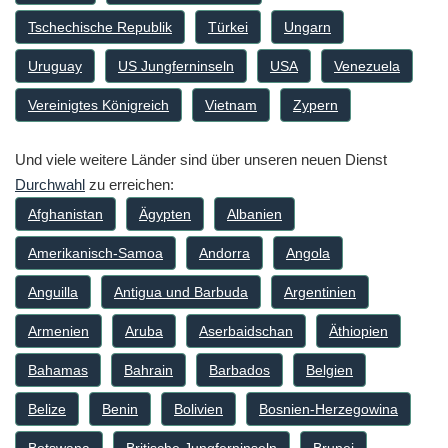
Tschechische Republik
Türkei
Ungarn
Uruguay
US Jungferninseln
USA
Venezuela
Vereinigtes Königreich
Vietnam
Zypern
Und viele weitere Länder sind über unseren neuen Dienst
Durchwahl
zu erreichen:
Afghanistan
Ägypten
Albanien
Amerikanisch-Samoa
Andorra
Angola
Anguilla
Antigua und Barbuda
Argentinien
Armenien
Aruba
Aserbaidschan
Äthiopien
Bahamas
Bahrain
Barbados
Belgien
Belize
Benin
Bolivien
Bosnien-Herzegowina