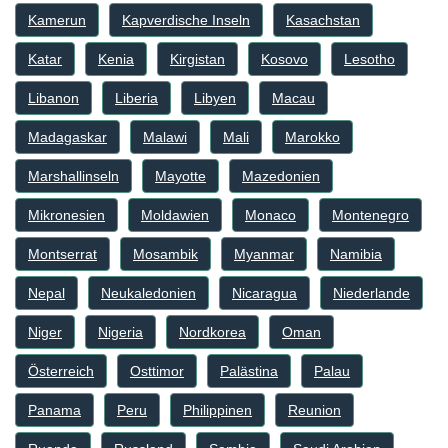
Kamerun
Kapverdische Inseln
Kasachstan
Katar
Kenia
Kirgistan
Kosovo
Lesotho
Libanon
Liberia
Libyen
Macau
Madagaskar
Malawi
Mali
Marokko
Marshallinseln
Mayotte
Mazedonien
Mikronesien
Moldawien
Monaco
Montenegro
Montserrat
Mosambik
Myanmar
Namibia
Nepal
Neukaledonien
Nicaragua
Niederlande
Niger
Nigeria
Nordkorea
Oman
Österreich
Osttimor
Palästina
Palau
Panama
Peru
Philippinen
Reunion