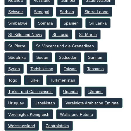
Ruanda
Russland
Sambia
Saudi Arabien
Schweiz
Senegal
Serbien
Sierra Leone
Simbabwe
Somalia
Spanien
Sri Lanka
St. Kitts und Nevis
St. Lucia
St. Martin
St. Pierre
St. Vincent und die Grenadinen
Südafrika
Sudan
Südsudan
Surinam
Syrien
Tadshikistan
Taiwan
Tansania
Togo
Türkei
Turkmenistan
Turks- und Caicosinseln
Uganda
Ukraine
Uruguay
Usbekistan
Vereinigte Arabische Emirate
Vereinigtes Königreich
Wallis und Futuna
Weissrussland
Zentralafrika