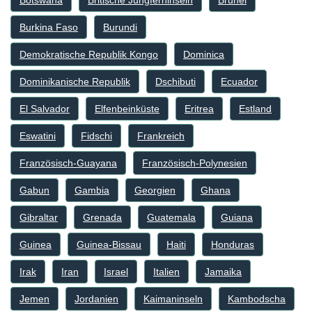
Botswana
Britische Jungferninseln
Brunei
Burkina Faso
Burundi
Demokratische Republik Kongo
Dominica
Dominikanische Republik
Dschibuti
Ecuador
El Salvador
Elfenbeinküste
Eritrea
Estland
Eswatini
Fidschi
Frankreich
Französisch-Guayana
Französisch-Polynesien
Gabun
Gambia
Georgien
Ghana
Gibraltar
Grenada
Guatemala
Guiana
Guinea
Guinea-Bissau
Haiti
Honduras
Irak
Iran
Israel
Italien
Jamaika
Jemen
Jordanien
Kaimaninseln
Kambodscha