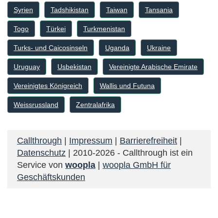
Syrien
Tadshikistan
Taiwan
Tansania
Togo
Türkei
Turkmenistan
Turks- und Caicosinseln
Uganda
Ukraine
Uruguay
Usbekistan
Vereinigte Arabische Emirate
Vereinigtes Königreich
Wallis und Futuna
Weissrussland
Zentralafrika
Callthrough
|
Impressum
|
Barrierefreiheit
|
Datenschutz
| 2010-2026 - Callthrough ist ein
Service von
woopla
|
woopla GmbH für
Geschäftskunden