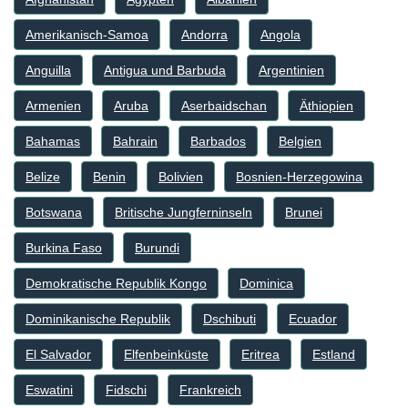
Amerikanisch-Samoa
Andorra
Angola
Anguilla
Antigua und Barbuda
Argentinien
Armenien
Aruba
Aserbaidschan
Äthiopien
Bahamas
Bahrain
Barbados
Belgien
Belize
Benin
Bolivien
Bosnien-Herzegowina
Botswana
Britische Jungferninseln
Brunei
Burkina Faso
Burundi
Demokratische Republik Kongo
Dominica
Dominikanische Republik
Dschibuti
Ecuador
El Salvador
Elfenbeinküste
Eritrea
Estland
Eswatini
Fidschi
Frankreich