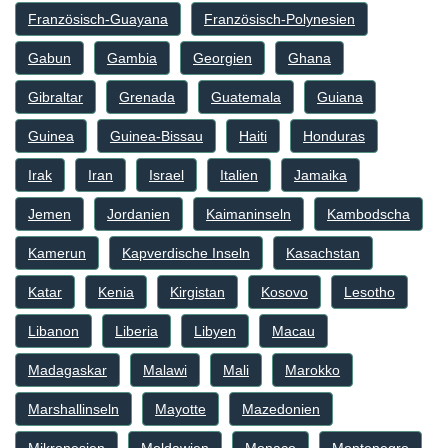
Französisch-Guayana
Französisch-Polynesien
Gabun
Gambia
Georgien
Ghana
Gibraltar
Grenada
Guatemala
Guiana
Guinea
Guinea-Bissau
Haiti
Honduras
Irak
Iran
Israel
Italien
Jamaika
Jemen
Jordanien
Kaimaninseln
Kambodscha
Kamerun
Kapverdische Inseln
Kasachstan
Katar
Kenia
Kirgistan
Kosovo
Lesotho
Libanon
Liberia
Libyen
Macau
Madagaskar
Malawi
Mali
Marokko
Marshallinseln
Mayotte
Mazedonien
Mikronesien
Moldawien
Monaco
Montenegro