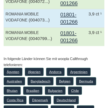
(004072...)
VODAFONE
001266
01801-
3,9 ct ¹
ROMANIA MOBILE
(004073...)
VODAFONE
001266
01801-
3,9 ct ¹
ROMANIA MOBILE
(0040799...)
VODAFONE
001266
In folgende Länder können Sie mit woopla Callthrough
telefonieren:
Ägypten
Algerien
Andorra
Argentinien
Australien
Bangladesch
Belgien
Bermuda
Bhutan
Brasilien
Bulgarien
Chile
Costa Rica
Dänemark
Deutschland