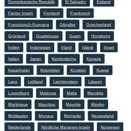
Dominikanische Republik
El Salvador
Estland
Färöer Inseln
Finnland
Frankreich
Französisch-Guayana
Gibraltar
Griechenland
Grönland
Guadeloupe
Guam
Hongkong
Indien
Indonesien
Irland
Island
Israel
Italien
Japan
Kambodscha
Kanada
Kasachstan
Kolumbien
Kroatien
Kuwait
Laos
Lettland
Liechtenstein
Litauen
Luxemburg
Malaysia
Malta
Marokko
Martinique
Mauritius
Mayotte
Mexiko
Moldawien
Monaco
Mongolei
Neuseeland
Niederlande
Nördliche Marianen-Inseln
Norwegen