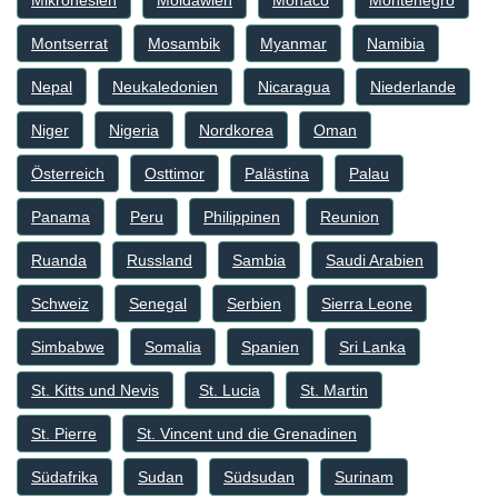
Montserrat
Mosambik
Myanmar
Namibia
Nepal
Neukaledonien
Nicaragua
Niederlande
Niger
Nigeria
Nordkorea
Oman
Österreich
Osttimor
Palästina
Palau
Panama
Peru
Philippinen
Reunion
Ruanda
Russland
Sambia
Saudi Arabien
Schweiz
Senegal
Serbien
Sierra Leone
Simbabwe
Somalia
Spanien
Sri Lanka
St. Kitts und Nevis
St. Lucia
St. Martin
St. Pierre
St. Vincent und die Grenadinen
Südafrika
Sudan
Südsudan
Surinam