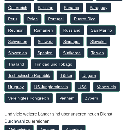
Österreich
Pakistan
Panama
Paraguay
Peru
Polen
Portugal
Puerto Rico
Reunion
Rumänien
Russland
San Marino
Schweden
Schweiz
Singapur
Slowakei
Slowenien
Spanien
Südkorea
Taiwan
Thailand
Trinidad und Tobago
Tschechische Republik
Türkei
Ungarn
Uruguay
US Jungferninseln
USA
Venezuela
Vereinigtes Königreich
Vietnam
Zypern
Und viele weitere Länder sind über unseren neuen Dienst
Durchwahl
zu erreichen:
Afghanistan
Ägypten
Albanien