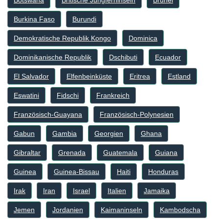
Botswana
Britische Jungferninseln
Brunei
Burkina Faso
Burundi
Demokratische Republik Kongo
Dominica
Dominikanische Republik
Dschibuti
Ecuador
El Salvador
Elfenbeinküste
Eritrea
Estland
Eswatini
Fidschi
Frankreich
Französisch-Guayana
Französisch-Polynesien
Gabun
Gambia
Georgien
Ghana
Gibraltar
Grenada
Guatemala
Guiana
Guinea
Guinea-Bissau
Haiti
Honduras
Irak
Iran
Israel
Italien
Jamaika
Jemen
Jordanien
Kaimaninseln
Kambodscha