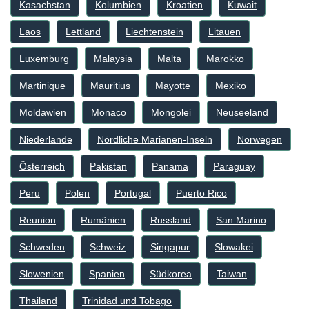
Kasachstan
Kolumbien
Kroatien
Kuwait
Laos
Lettland
Liechtenstein
Litauen
Luxemburg
Malaysia
Malta
Marokko
Martinique
Mauritius
Mayotte
Mexiko
Moldawien
Monaco
Mongolei
Neuseeland
Niederlande
Nördliche Marianen-Inseln
Norwegen
Österreich
Pakistan
Panama
Paraguay
Peru
Polen
Portugal
Puerto Rico
Reunion
Rumänien
Russland
San Marino
Schweden
Schweiz
Singapur
Slowakei
Slowenien
Spanien
Südkorea
Taiwan
Thailand
Trinidad und Tobago