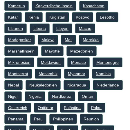
Kamerun
Kapverdische Inseln
Kasachstan
Katar
Kenia
Kirgistan
Kosovo
Lesotho
Libanon
Liberia
Libyen
Macau
Madagaskar
Malawi
Mali
Marokko
Marshallinseln
Mayotte
Mazedonien
Mikronesien
Moldawien
Monaco
Montenegro
Montserrat
Mosambik
Myanmar
Namibia
Nepal
Neukaledonien
Nicaragua
Niederlande
Niger
Nigeria
Nordkorea
Oman
Österreich
Osttimor
Palästina
Palau
Panama
Peru
Philippinen
Reunion