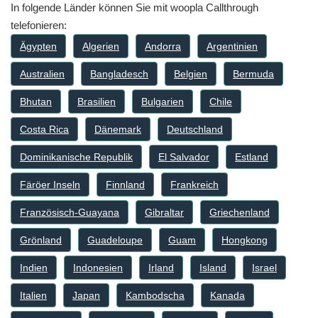
In folgende Länder können Sie mit woopla Callthrough
telefonieren:
Ägypten
Algerien
Andorra
Argentinien
Australien
Bangladesch
Belgien
Bermuda
Bhutan
Brasilien
Bulgarien
Chile
Costa Rica
Dänemark
Deutschland
Dominikanische Republik
El Salvador
Estland
Färöer Inseln
Finnland
Frankreich
Französisch-Guayana
Gibraltar
Griechenland
Grönland
Guadeloupe
Guam
Hongkong
Indien
Indonesien
Irland
Island
Israel
Italien
Japan
Kambodscha
Kanada