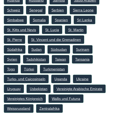
Ruanda
Russland
Sambia
Saudi Arabien
Schweiz
Senegal
Serbien
Sierra Leone
Simbabwe
Somalia
Spanien
Sri Lanka
St. Kitts und Nevis
St. Lucia
St. Martin
St. Pierre
St. Vincent und die Grenadinen
Südafrika
Sudan
Südsudan
Surinam
Syrien
Tadshikistan
Taiwan
Tansania
Togo
Türkei
Turkmenistan
Turks- und Caicosinseln
Uganda
Ukraine
Uruguay
Usbekistan
Vereinigte Arabische Emirate
Vereinigtes Königreich
Wallis und Futuna
Weissrussland
Zentralafrika