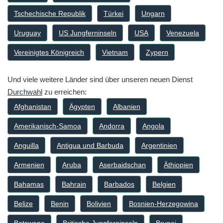
Tschechische Republik
Türkei
Ungarn
Uruguay
US Jungferninseln
USA
Venezuela
Vereinigtes Königreich
Vietnam
Zypern
Und viele weitere Länder sind über unseren neuen Dienst
Durchwahl
zu erreichen:
Afghanistan
Ägypten
Albanien
Amerikanisch-Samoa
Andorra
Angola
Anguilla
Antigua und Barbuda
Argentinien
Armenien
Aruba
Aserbaidschan
Äthiopien
Bahamas
Bahrain
Barbados
Belgien
Belize
Benin
Bolivien
Bosnien-Herzegowina