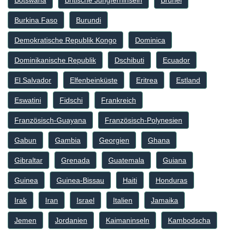
Botswana
Britische Jungferninseln
Brunei
Burkina Faso
Burundi
Demokratische Republik Kongo
Dominica
Dominikanische Republik
Dschibuti
Ecuador
El Salvador
Elfenbeinküste
Eritrea
Estland
Eswatini
Fidschi
Frankreich
Französisch-Guayana
Französisch-Polynesien
Gabun
Gambia
Georgien
Ghana
Gibraltar
Grenada
Guatemala
Guiana
Guinea
Guinea-Bissau
Haiti
Honduras
Irak
Iran
Israel
Italien
Jamaika
Jemen
Jordanien
Kaimaninseln
Kambodscha