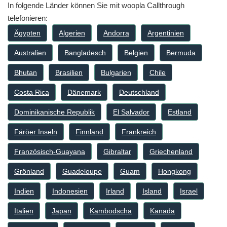
In folgende Länder können Sie mit woopla Callthrough
telefonieren:
Ägypten
Algerien
Andorra
Argentinien
Australien
Bangladesch
Belgien
Bermuda
Bhutan
Brasilien
Bulgarien
Chile
Costa Rica
Dänemark
Deutschland
Dominikanische Republik
El Salvador
Estland
Färöer Inseln
Finnland
Frankreich
Französisch-Guayana
Gibraltar
Griechenland
Grönland
Guadeloupe
Guam
Hongkong
Indien
Indonesien
Irland
Island
Israel
Italien
Japan
Kambodscha
Kanada