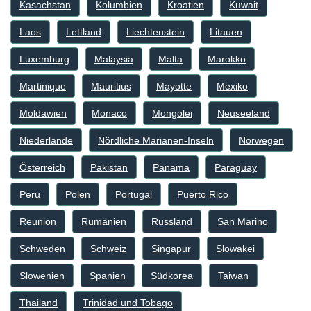
Kasachstan
Kolumbien
Kroatien
Kuwait
Laos
Lettland
Liechtenstein
Litauen
Luxemburg
Malaysia
Malta
Marokko
Martinique
Mauritius
Mayotte
Mexiko
Moldawien
Monaco
Mongolei
Neuseeland
Niederlande
Nördliche Marianen-Inseln
Norwegen
Österreich
Pakistan
Panama
Paraguay
Peru
Polen
Portugal
Puerto Rico
Reunion
Rumänien
Russland
San Marino
Schweden
Schweiz
Singapur
Slowakei
Slowenien
Spanien
Südkorea
Taiwan
Thailand
Trinidad und Tobago