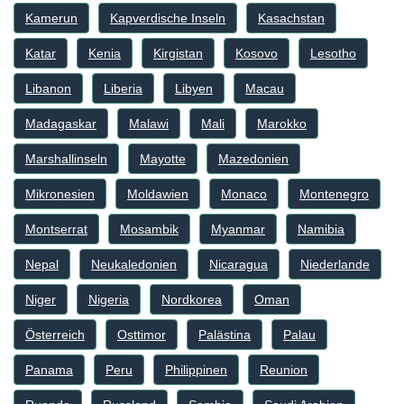
Kamerun
Kapverdische Inseln
Kasachstan
Katar
Kenia
Kirgistan
Kosovo
Lesotho
Libanon
Liberia
Libyen
Macau
Madagaskar
Malawi
Mali
Marokko
Marshallinseln
Mayotte
Mazedonien
Mikronesien
Moldawien
Monaco
Montenegro
Montserrat
Mosambik
Myanmar
Namibia
Nepal
Neukaledonien
Nicaragua
Niederlande
Niger
Nigeria
Nordkorea
Oman
Österreich
Osttimor
Palästina
Palau
Panama
Peru
Philippinen
Reunion