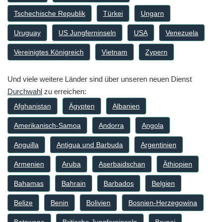
Tschechische Republik
Türkei
Ungarn
Uruguay
US Jungferninseln
USA
Venezuela
Vereinigtes Königreich
Vietnam
Zypern
Und viele weitere Länder sind über unseren neuen Dienst
Durchwahl
zu erreichen:
Afghanistan
Ägypten
Albanien
Amerikanisch-Samoa
Andorra
Angola
Anguilla
Antigua und Barbuda
Argentinien
Armenien
Aruba
Aserbaidschan
Äthiopien
Bahamas
Bahrain
Barbados
Belgien
Belize
Benin
Bolivien
Bosnien-Herzegowina