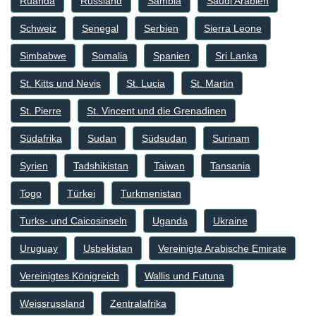
Ruanda
Russland
Sambia
Saudi Arabien
Schweiz
Senegal
Serbien
Sierra Leone
Simbabwe
Somalia
Spanien
Sri Lanka
St. Kitts und Nevis
St. Lucia
St. Martin
St. Pierre
St. Vincent und die Grenadinen
Südafrika
Sudan
Südsudan
Surinam
Syrien
Tadshikistan
Taiwan
Tansania
Togo
Türkei
Turkmenistan
Turks- und Caicosinseln
Uganda
Ukraine
Uruguay
Usbekistan
Vereinigte Arabische Emirate
Vereinigtes Königreich
Wallis und Futuna
Weissrussland
Zentralafrika