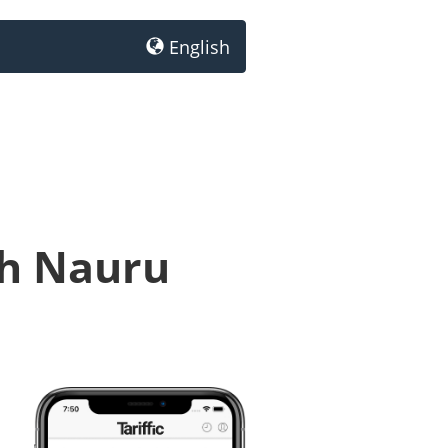
English
ch Nauru