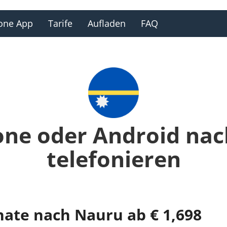
one App
Tarife
Aufladen
FAQ
one oder Android na
telefonieren
nate nach Nauru ab € 1,698