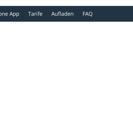
one App
Tarife
Aufladen
FAQ