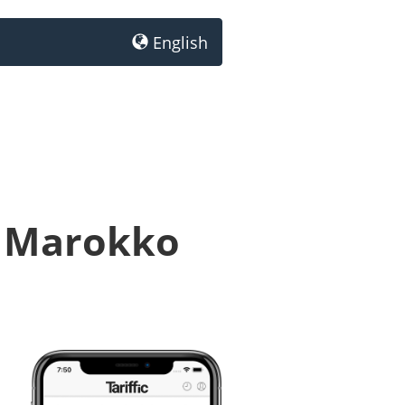
English
h Marokko