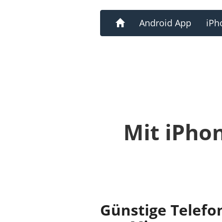
Home
Android App
iPh
Mit iPho
Günstige Telefo