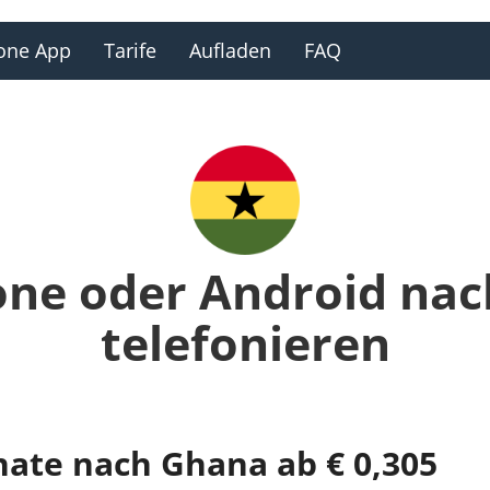
one App
Tarife
Aufladen
FAQ
one oder Android na
telefonieren
nate nach Ghana ab € 0,305