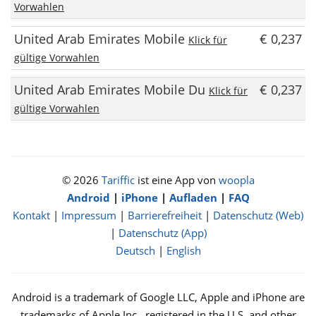
Vorwahlen
United Arab Emirates Mobile
€ 0,237
Klick für
gültige Vorwahlen
United Arab Emirates Mobile Du
€ 0,237
Klick für
gültige Vorwahlen
© 2026
Tariffic
ist eine App von
woopla
Android
|
iPhone
|
Aufladen
|
FAQ
Kontakt
|
Impressum
|
Barrierefreiheit
|
Datenschutz (Web)
|
Datenschutz (App)
Deutsch
|
English
Android is a trademark of Google LLC, Apple and iPhone are
trademarks of Apple Inc., registered in the U.S. and other