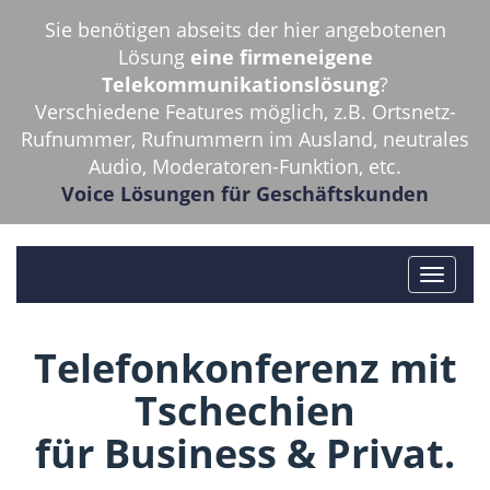
Sie benötigen abseits der hier angebotenen
Lösung
eine firmeneigene
Telekommunikationslösung
?
Verschiedene Features möglich, z.B. Ortsnetz-
Rufnummer, Rufnummern im Ausland, neutrales
Audio, Moderatoren-Funktion, etc.
Voice Lösungen für Geschäftskunden
Telefonkonferenz mit
Tschechien
für Business & Privat.