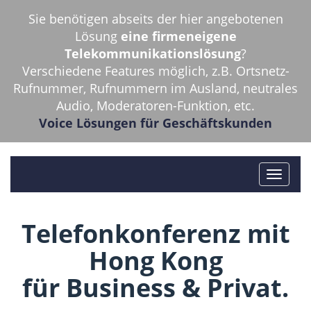
Sie benötigen abseits der hier angebotenen
Lösung
eine firmeneigene
Telekommunikationslösung
?
Verschiedene Features möglich, z.B. Ortsnetz-
Rufnummer, Rufnummern im Ausland, neutrales
Audio, Moderatoren-Funktion, etc.
Voice Lösungen für Geschäftskunden
Telefonkonferenz mit
Hong Kong
für Business & Privat.