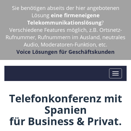
Sie benötigen abseits der hier angebotenen
Lösung
eine firmeneigene
Telekommunikationslösung
?
Verschiedene Features möglich, z.B. Ortsnetz-
Rufnummer, Rufnummern im Ausland, neutrales
Audio, Moderatoren-Funktion, etc.
Voice Lösungen für Geschäftskunden
Telefonkonferenz mit
Spanien
für Business & Privat.