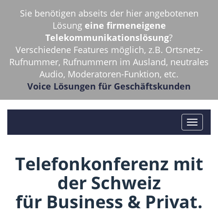
Sie benötigen abseits der hier angebotenen
Lösung
eine firmeneigene
Telekommunikationslösung
?
Verschiedene Features möglich, z.B. Ortsnetz-
Rufnummer, Rufnummern im Ausland, neutrales
Audio, Moderatoren-Funktion, etc.
Voice Lösungen für Geschäftskunden
Telefonkonferenz mit
der Schweiz
für Business & Privat.