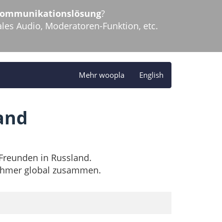
ekommunikationslösung
?
es Audio, Moderatoren-Funktion, etc.
Mehr woopla
English
and
 Freunden in Russland.
lnehmer global zusammen.