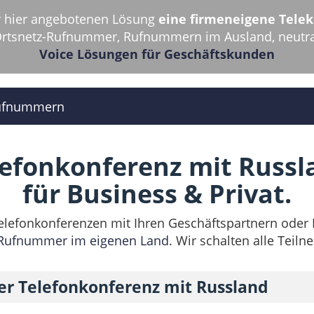
er hier angebotenen Lösung
eine firmeneigene Tel
 Ortsnetz-Rufnummer, Rufnummern im Ausland, neutral
Voice Lösungen für Geschäftskunden
ufnummern
lefonkonferenz mit Russl
für Business & Privat.
elefonkonferenzen mit Ihren Geschäftspartnern oder
Rufnummer im eigenen Land
. Wir schalten alle Tei
rer Telefonkonferenz mit Russland