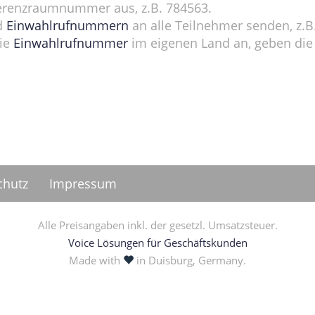
nferenzraumnummer aus, z.B. 784563.
d
Einwahlrufnummern
an alle Teilnehmer senden, z.B
die
Einwahlrufnummer
im eigenen Land an, geben di
chutz
Impressum
Alle Preisangaben inkl. der gesetzl. Umsatzsteuer.
Voice Lösungen für Geschäftskunden
love
Made with
in Duisburg, Germany.