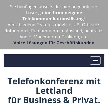
Sie benötigen abseits der hier angebotenen
Lösung
eine firmeneigene
Telekommunikationslösung
?
Verschiedene Features möglich, z.B. Ortsnetz-
Rufnummer, Rufnummern im Ausland, neutrales
Audio, Moderatoren-Funktion, etc.
Voice Lösungen für Geschäftskunden
Telefonkonferenz mit
Lettland
für Business & Privat.