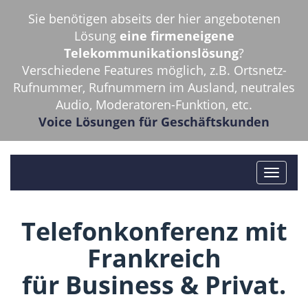
Sie benötigen abseits der hier angebotenen
Lösung
eine firmeneigene
Telekommunikationslösung
?
Verschiedene Features möglich, z.B. Ortsnetz-
Rufnummer, Rufnummern im Ausland, neutrales
Audio, Moderatoren-Funktion, etc.
Voice Lösungen für Geschäftskunden
Telefonkonferenz mit
Frankreich
für Business & Privat.