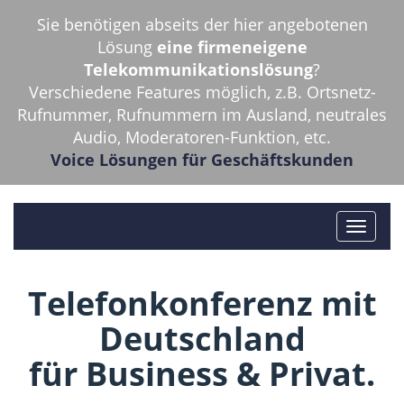
Sie benötigen abseits der hier angebotenen
Lösung
eine firmeneigene
Telekommunikationslösung
?
Verschiedene Features möglich, z.B. Ortsnetz-
Rufnummer, Rufnummern im Ausland, neutrales
Audio, Moderatoren-Funktion, etc.
Voice Lösungen für Geschäftskunden
Telefonkonferenz mit
Deutschland
für Business & Privat.