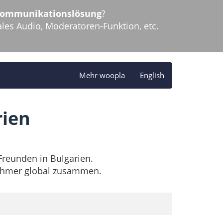
ekommunikationslösung
?
es Audio, Moderatoren-Funktion, etc.
Mehr woopla
English
rien
Freunden in Bulgarien.
lnehmer global zusammen.