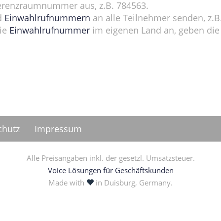
nferenzraumnummer aus, z.B. 784563.
d
Einwahlrufnummern
an alle Teilnehmer senden, z.B
die
Einwahlrufnummer
im eigenen Land an, geben di
chutz
Impressum
Alle Preisangaben inkl. der gesetzl. Umsatzsteuer.
Voice Lösungen für Geschäftskunden
love
Made with
in Duisburg, Germany.