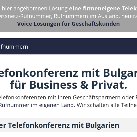
er hier angebotenen Lösung
eine firmeneigene Tel
 Ortsnetz-Rufnummer, Rufnummern im Ausland, neutral
Voice Lösungen für Geschäftskunden
ufnummern
efonkonferenz mit Bulga
für Business & Privat.
elefonkonferenzen mit Ihren Geschäftspartnern oder 
Rufnummer im eigenen Land
. Wir schalten alle Tei
rer Telefonkonferenz mit Bulgarien