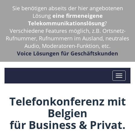
Sie benötigen abseits der hier angebotenen
Lösung
eine firmeneigene
Telekommunikationslösung
?
Verschiedene Features möglich, z.B. Ortsnetz-
Rufnummer, Rufnummern im Ausland, neutrales
Audio, Moderatoren-Funktion, etc.
Voice Lösungen für Geschäftskunden
Telefonkonferenz mit
Belgien
für Business & Privat.